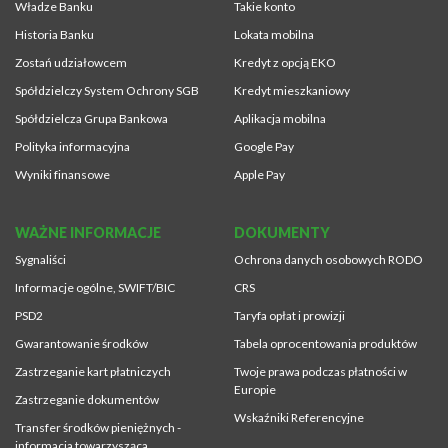
Władze Banku
Takie konto
Historia Banku
Lokata mobilna
Zostań udziałowcem
Kredyt z opcją EKO
Spółdzielczy System Ochrony SGB
Kredyt mieszkaniowy
Spółdzielcza Grupa Bankowa
Aplikacja mobilna
Polityka informacyjna
Google Pay
Wyniki finansowe
Apple Pay
WAŻNE INFORMACJE
DOKUMENTY
Sygnaliści
Ochrona danych osobowych RODO
Informacje ogólne, SWIFT/BIC
CRS
PSD2
Taryfa opłat i prowizji
Gwarantowanie środków
Tabela oprocentowania produktów
Zastrzeganie kart płatniczych
Twoje prawa podczas płatności w
Europie
Zastrzeganie dokumentów
Wskaźniki Referencyjne
Transfer środków pieniężnych -
informacja towarzysząca