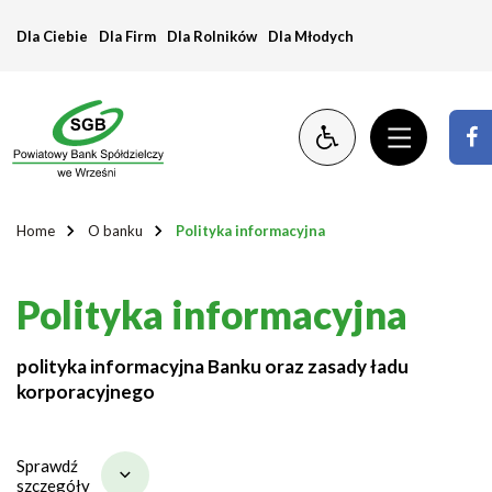
Polityka
Dla Ciebie
Dla Firm
Dla Rolników
Dla Młodych
informacyjna
Home
O banku
Polityka informacyjna
Polityka informacyjna
polityka informacyjna Banku oraz zasady ładu
korporacyjnego
Sprawdź
szczegóły