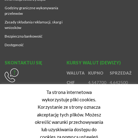
Godziny graniczne wykonywania
przelewów
Zasady składania reklamacji, skarg i
wniosków
Bezpieczna bankowość
Dostępność
SKONTAKTUJ SIĘ
KURSY WALUT (DEWIZY)
WALUTA
KUPNO
SPRZEDAŻ
CHF
4,547700
4,642500
614370980
Ta strona internetowa
EUR
4,194500
4,410700
800888888
wykorzystuje pliki cookies.
GBP
4,906800
5,149600
616472847
Korzystanie ze strony oznacza
USD
3,645100
3,827600
akceptację tych plików. Możesz
określić warunki przechowywania
Kurs z dnia: 07-08-2026 06:46:42
lub uzyskiwania dostępu do
cookies za pomocą ustawień