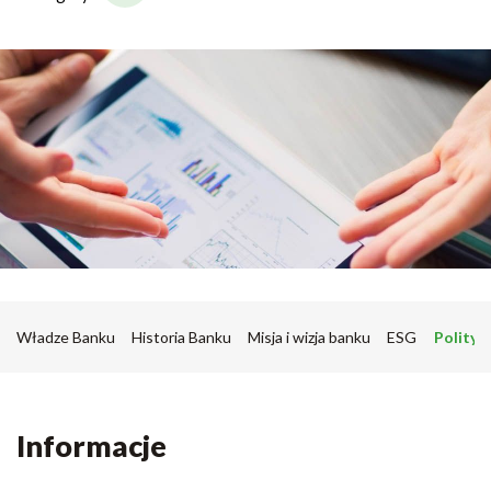
Władze Banku
Historia Banku
Misja i wizja banku
ESG
Polityk
Informacje