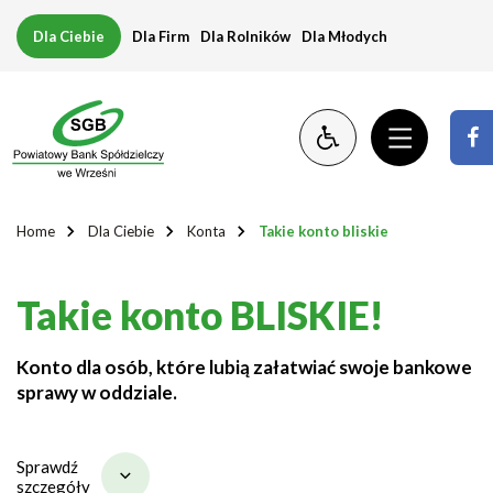
Takie
Dla Ciebie
Dla Firm
Dla Rolników
Dla Młodych
konto
bliskie
Home
Dla Ciebie
Konta
Takie konto bliskie
Takie konto BLISKIE!
Konto dla osób, które lubią załatwiać swoje bankowe
sprawy w oddziale.
Sprawdź
szczegóły