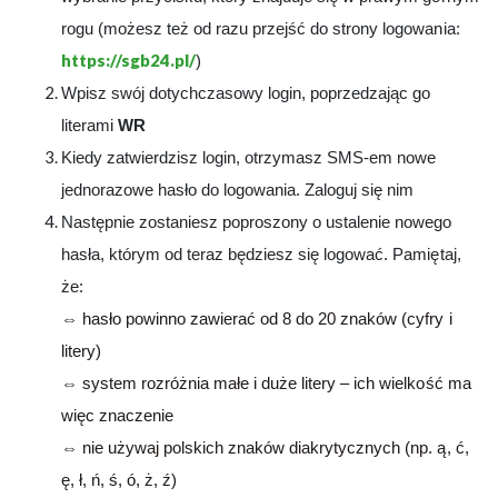
rogu (możesz też od razu przejść do strony logowania:
https://sgb24.pl/
)
Wpisz swój dotychczasowy login, poprzedzając go
literami
WR
Kiedy zatwierdzisz login, otrzymasz SMS-em nowe
jednorazowe hasło do logowania. Zaloguj się nim
Następnie zostaniesz poproszony o ustalenie nowego
hasła, którym od teraz będziesz się logować. Pamiętaj,
że:
⇔ hasło powinno zawierać od 8 do 20 znaków (cyfry i
litery)
⇔ system rozróżnia małe i duże litery – ich wielkość ma
więc znaczenie
⇔ nie używaj polskich znaków diakrytycznych (np. ą, ć,
ę, ł, ń, ś, ó, ż, ź)