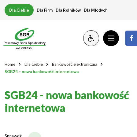
SGB24
Dla Ciebie
Dla Firm
Dla Rolników
Dla Młodych
–
nowa
bankowość
internetowa
Home
Dla Ciebie
Bankowość elektroniczna
SGB24 – nowa bankowość internetowa
SGB24 - nowa bankowość
internetowa
Sprawdź