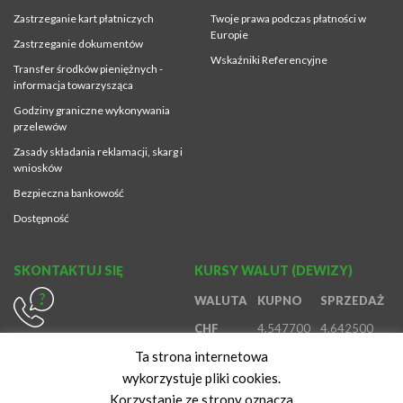
Zastrzeganie kart płatniczych
Twoje prawa podczas płatności w
Europie
Zastrzeganie dokumentów
Wskaźniki Referencyjne
Transfer środków pieniężnych -
informacja towarzysząca
Godziny graniczne wykonywania
przelewów
Zasady składania reklamacji, skarg i
wniosków
Bezpieczna bankowość
Dostępność
SKONTAKTUJ SIĘ
KURSY WALUT (DEWIZY)
WALUTA
KUPNO
SPRZEDAŻ
CHF
4,547700
4,642500
614370980
Ta strona internetowa
EUR
4,194500
4,410700
800888888
wykorzystuje pliki cookies.
GBP
4,906800
5,149600
616472847
Korzystanie ze strony oznacza