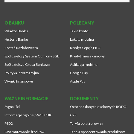
O BANKU
POLECAMY
Władze Banku
Takie konto
Historia Banku
Lokata mobilna
Zostań udziałowcem
Kredyt z opcją EKO
Spółdzielczy System Ochrony SGB
Kredyt mieszkaniowy
Spółdzielcza Grupa Bankowa
Aplikacja mobilna
Polityka informacyjna
Google Pay
Wyniki finansowe
Apple Pay
WAŻNE INFORMACJE
DOKUMENTY
Sygnaliści
Ochrona danych osobowych RODO
Informacje ogólne, SWIFT/BIC
CRS
PSD2
Taryfa opłat i prowizji
Gwarantowanie środków
Tabela oprocentowania produktów