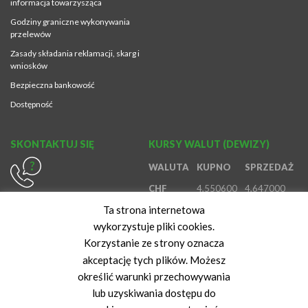
informacja towarzysząca
Godziny graniczne wykonywania
przelewów
Zasady składania reklamacji, skarg i
wniosków
Bezpieczna bankowość
Dostępność
SKONTAKTUJ SIĘ
KURSY WALUT (DEWIZY)
WALUTA
KUPNO
SPRZEDAŻ
CHF
4,550600
4,647000
614370980
Ta strona internetowa
EUR
4,191100
4,407600
800888888
wykorzystuje pliki cookies.
GBP
4,903100
5,147300
616472847
Korzystanie ze strony oznacza
USD
3,633700
3,815800
akceptację tych plików. Możesz
określić warunki przechowywania
Kurs z dnia: 10-08-2026 06:34:46
lub uzyskiwania dostępu do