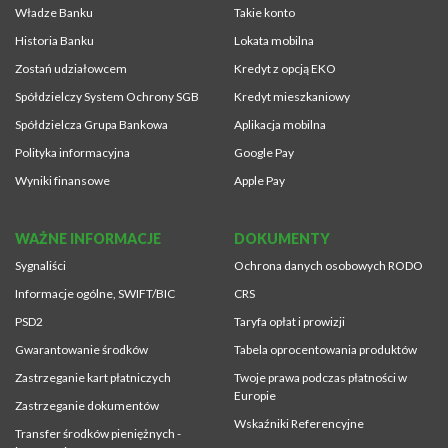
Władze Banku
Takie konto
Historia Banku
Lokata mobilna
Zostań udziałowcem
Kredyt z opcją EKO
Spółdzielczy System Ochrony SGB
Kredyt mieszkaniowy
Spółdzielcza Grupa Bankowa
Aplikacja mobilna
Polityka informacyjna
Google Pay
Wyniki finansowe
Apple Pay
WAŻNE INFORMACJE
DOKUMENTY
Sygnaliści
Ochrona danych osobowych RODO
Informacje ogólne, SWIFT/BIC
CRS
PSD2
Taryfa opłat i prowizji
Gwarantowanie środków
Tabela oprocentowania produktów
Zastrzeganie kart płatniczych
Twoje prawa podczas płatności w
Europie
Zastrzeganie dokumentów
Wskaźniki Referencyjne
Transfer środków pieniężnych -