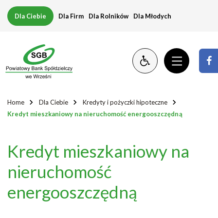
Kredyt
Dla Ciebie
Dla Firm
Dla Rolników
Dla Młodych
mieszkaniowy
na
nieruchomość
energooszczędną
Home
Dla Ciebie
Kredyty i pożyczki hipoteczne
Kredyt mieszkaniowy na nieruchomość energooszczędną
Kredyt mieszkaniowy na
nieruchomość
energooszczędną