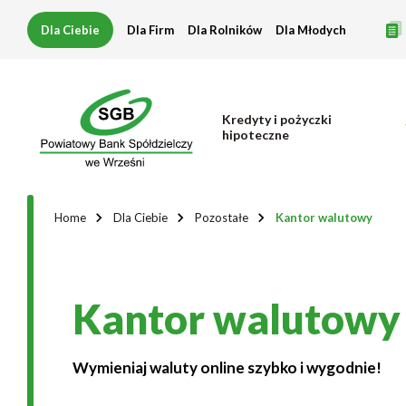
Kantor
Dla Ciebie
Dla Firm
Dla Rolników
Dla Młodych
walutowy
Kredyty i pożyczki
hipoteczne
Home
Dla Ciebie
Pozostałe
Kantor walutowy
Kantor walutowy
Wymieniaj waluty online szybko i wygodnie!