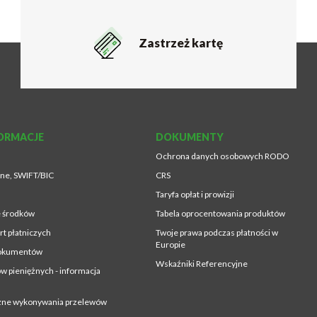
Zastrzeż kartę
ORMACJE
DOKUMENTY
Ochrona danych osobowych RODO
lne, SWIFT/BIC
CRS
Taryfa opłat i prowizji
 środków
Tabela oprocentowania produktów
rt płatniczych
Twoje prawa podczas płatności w
Europie
dokumentów
Wskaźniki Referencyjne
w pieniężnych - informacja
czne wykonywania przelewów