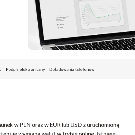
t
Podpis elektroniczny
Doładowania telefonów
hunek w PLN oraz w EUR lub USD z uruchomioną
tępuje wymiana walut w trybie online. Istnieje