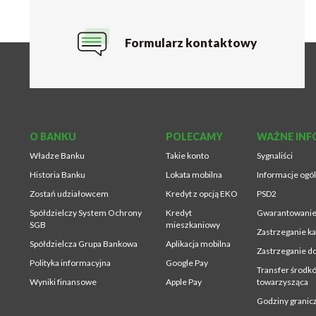
Formularz kontaktowy
O BANKU
POLECAMY
WAŻNE INF
Władze Banku
Takie konto
Sygnaliści
Historia Banku
Lokata mobilna
Informacje ogó
Zostań udziałowcem
Kredyt z opcją EKO
PSD2
Spółdzielczy System Ochrony
Kredyt
Gwarantowanie
SGB
mieszkaniowy
Zastrzeganie ka
Spółdzielcza Grupa Bankowa
Aplikacja mobilna
Zastrzeganie 
Polityka informacyjna
Google Pay
Transfer środkó
Wyniki finansowe
Apple Pay
towarzysząca
Godziny grani