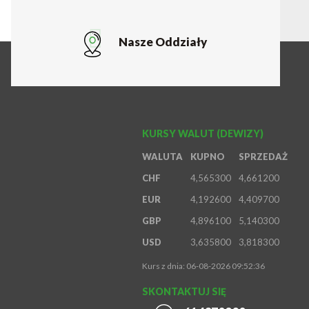
Nasze Oddziały
KURSY WALUT (DEWIZY)
WALUTA
KUPNO
SPRZEDAŻ
CHF
4,565300
4,661200
EUR
4,192600
4,409700
GBP
4,896100
5,140300
USD
3,635800
3,818300
Kurs z dnia: 06-08-2026 09:52:36
SKONTAKTUJ SIĘ