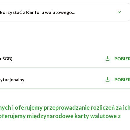
orzystać z Kantoru walutowego...
u SGB)
POBIE
tytucjonalny
POBIE
ch i oferujemy przeprowadzanie rozliczeń za ic
oferujemy międzynarodowe karty walutowe z