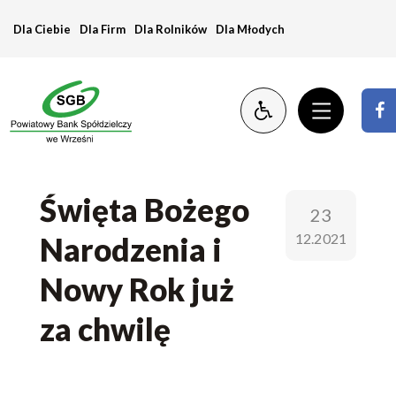
WESOŁYCH
Dla Ciebie
Dla Firm
Dla Rolników
Dla Młodych
ŚWIĄT
Święta Bożego
23
12.2021
Narodzenia i
Nowy Rok już
za chwilę