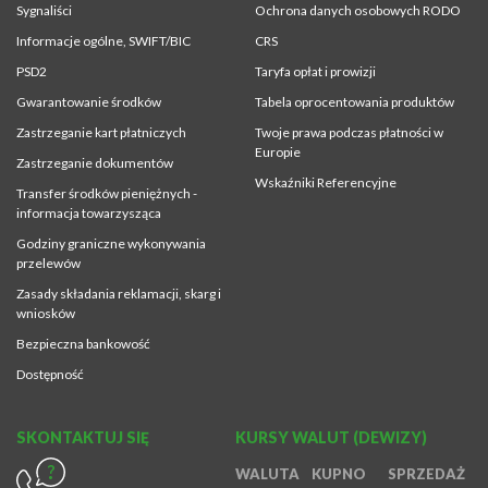
Sygnaliści
Ochrona danych osobowych RODO
Informacje ogólne, SWIFT/BIC
CRS
PSD2
Taryfa opłat i prowizji
Gwarantowanie środków
Tabela oprocentowania produktów
Zastrzeganie kart płatniczych
Twoje prawa podczas płatności w
Europie
Zastrzeganie dokumentów
Wskaźniki Referencyjne
Transfer środków pieniężnych -
informacja towarzysząca
Godziny graniczne wykonywania
przelewów
Zasady składania reklamacji, skarg i
wniosków
Bezpieczna bankowość
Dostępność
SKONTAKTUJ SIĘ
KURSY WALUT (DEWIZY)
WALUTA
KUPNO
SPRZEDAŻ