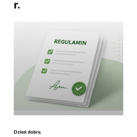
r.
sierpnia
2026
r.
Dzień dobry,