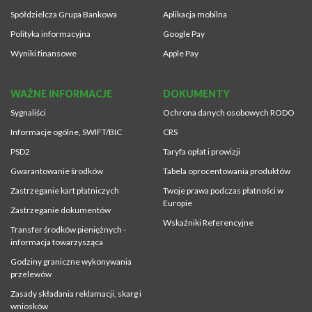
Spółdzielcza Grupa Bankowa
Aplikacja mobilna
Polityka informacyjna
Google Pay
Wyniki finansowe
Apple Pay
WAŻNE INFORMACJE
DOKUMENTY
Sygnaliści
Ochrona danych osobowych RODO
Informacje ogólne, SWIFT/BIC
CRS
PSD2
Taryfa opłat i prowizji
Gwarantowanie środków
Tabela oprocentowania produktów
Zastrzeganie kart płatniczych
Twoje prawa podczas płatności w
Europie
Zastrzeganie dokumentów
Wskaźniki Referencyjne
Transfer środków pieniężnych -
informacja towarzysząca
Godziny graniczne wykonywania
przelewów
Zasady składania reklamacji, skarg i
wniosków