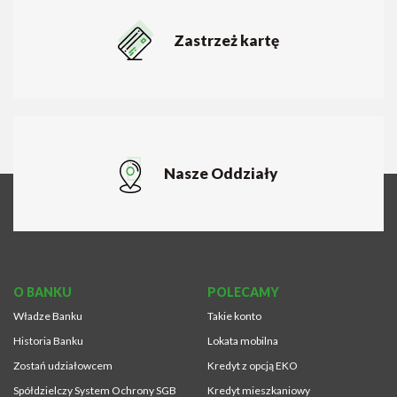
Zastrzeż kartę
Nasze Oddziały
O BANKU
POLECAMY
Władze Banku
Takie konto
Historia Banku
Lokata mobilna
Zostań udziałowcem
Kredyt z opcją EKO
Spółdzielczy System Ochrony SGB
Kredyt mieszkaniowy