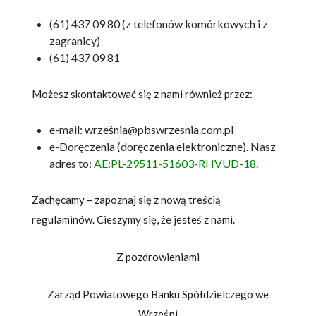
(61) 437 09 80 (z telefonów komórkowych i z
zagranicy)
(61) 437 09 81
Możesz skontaktować się z nami również przez:
e-mail: września@pbswrzesnia.com.pl
e-Doręczenia (doręczenia elektroniczne). Nasz
adres to:
AE:PL-29511-51603-RHVUD-18.
Zachęcamy – zapoznaj się z nową treścią
regulaminów. Cieszymy się, że jesteś z nami.
Z pozdrowieniami
Zarząd Powiatowego Banku Spółdzielczego we
Wrześni