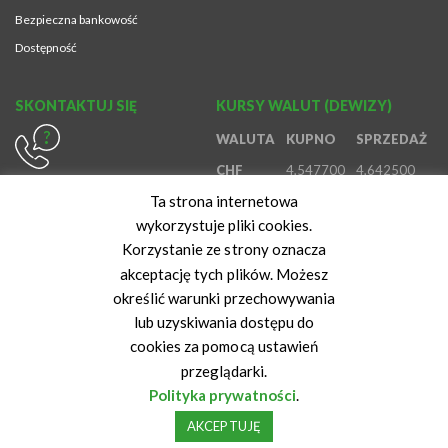
Bezpieczna bankowość
Dostępność
SKONTAKTUJ SIĘ
KURSY WALUT (DEWIZY)
WALUTA
KUPNO
SPRZEDAŻ
CHF
4,547700
4,642500
614370980
Ta strona internetowa
EUR
4,194500
4,410700
800888888
wykorzystuje pliki cookies.
GBP
4,906800
5,149600
616472847
Korzystanie ze strony oznacza
USD
3,645100
3,827600
akceptację tych plików. Możesz
określić warunki przechowywania
Kurs z dnia: 07-08-2026 06:46:42
lub uzyskiwania dostępu do
cookies za pomocą ustawień
przeglądarki.
Polityka prywatności
.
Copyright 2020 Powiatowy Bank Spółdzielczy we Wrześni
AKCEPTUJĘ
Projekt i wykonanie:
BERBER Agencja Interaktywna