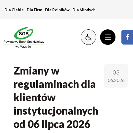
Zmiany
Dla Ciebie
Dla Firm
Dla Rolników
Dla Młodych
w
regulaminach
dla
klientów
instytucjonalnych
Zmiany w
03
od
06.2026
regulaminach dla
06
klientów
lipca
instytucjonalnych
i
od 06 lipca 2026
06