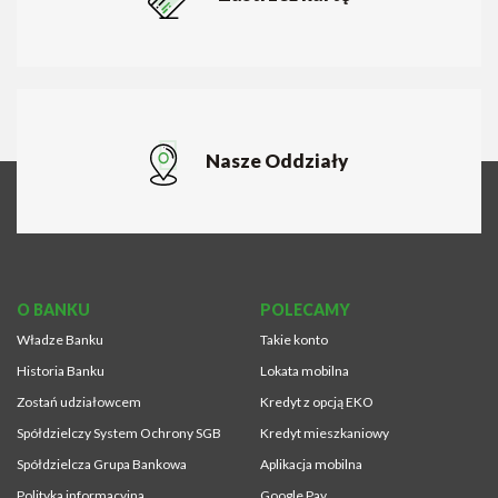
Nasze Oddziały
O BANKU
POLECAMY
Władze Banku
Takie konto
Historia Banku
Lokata mobilna
Zostań udziałowcem
Kredyt z opcją EKO
Spółdzielczy System Ochrony SGB
Kredyt mieszkaniowy
Spółdzielcza Grupa Bankowa
Aplikacja mobilna
Polityka informacyjna
Google Pay