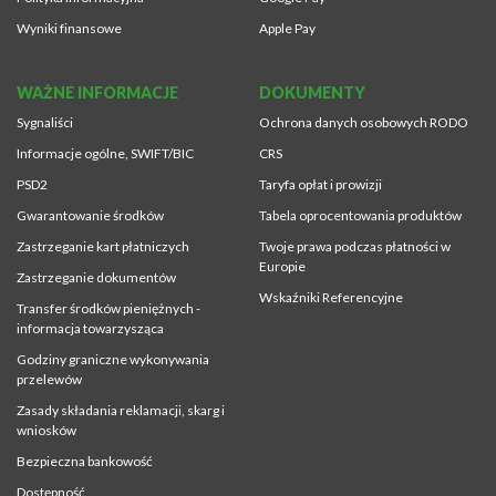
Wyniki finansowe
Apple Pay
WAŻNE INFORMACJE
DOKUMENTY
Sygnaliści
Ochrona danych osobowych RODO
Informacje ogólne, SWIFT/BIC
CRS
PSD2
Taryfa opłat i prowizji
Gwarantowanie środków
Tabela oprocentowania produktów
Zastrzeganie kart płatniczych
Twoje prawa podczas płatności w
Europie
Zastrzeganie dokumentów
Wskaźniki Referencyjne
Transfer środków pieniężnych -
informacja towarzysząca
Godziny graniczne wykonywania
przelewów
Zasady składania reklamacji, skarg i
wniosków
Bezpieczna bankowość
Dostępność