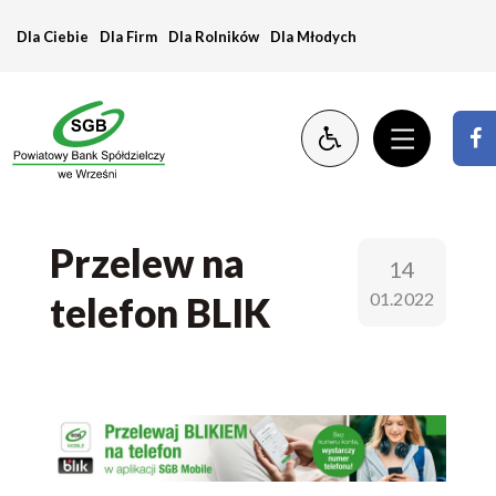
Przelew
Dla Ciebie
Dla Firm
Dla Rolników
Dla Młodych
na
telefon
BLIK
Przelew na
14
01.2022
telefon BLIK