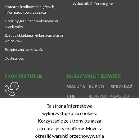
Wskaźniki Referencyjne
Transfer środków pieniężnych -
informacja towarzysząca
Godziny graniczne wykonywania
przelewów
Zasady składania reklamacji, skarg i
wniosków
Bezpieczna bankowość
Dostępność
SKONTAKTUJ SIĘ
KURSY WALUT (DEWIZY)
WALUTA
KUPNO
SPRZEDAŻ
CHF
4,547700
4,642500
614370980
Ta strona internetowa
EUR
4,194500
4,410700
800888888
wykorzystuje pliki cookies.
GBP
4,906800
5,149600
616472847
Korzystanie ze strony oznacza
USD
3,645100
3,827600
akceptację tych plików. Możesz
określić warunki przechowywania
Kurs z dnia: 07-08-2026 06:46:42