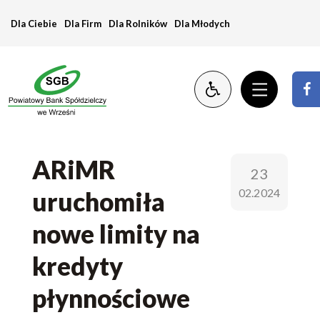
nowe
Dla Ciebie
Dla Firm
Dla Rolników
Dla Młodych
limity
środków
ARiMR
23
02.2024
uruchomiła
nowe limity na
kredyty
płynnościowe