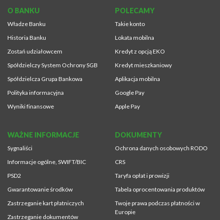
O BANKU
POLECAMY
Władze Banku
Takie konto
Historia Banku
Lokata mobilna
Zostań udziałowcem
Kredyt z opcją EKO
Spółdzielczy System Ochrony SGB
Kredyt mieszkaniowy
Spółdzielcza Grupa Bankowa
Aplikacja mobilna
Polityka informacyjna
Google Pay
Wyniki finansowe
Apple Pay
WAŻNE INFORMACJE
DOKUMENTY
Sygnaliści
Ochrona danych osobowych RODO
Informacje ogólne, SWIFT/BIC
CRS
PSD2
Taryfa opłat i prowizji
Gwarantowanie środków
Tabela oprocentowania produktów
Zastrzeganie kart płatniczych
Twoje prawa podczas płatności w
Europie
Zastrzeganie dokumentów