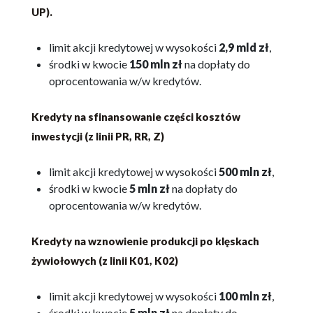
UP).
limit akcji kredytowej w wysokości
2,9 mld zł
,
środki w kwocie
150 mln zł
na dopłaty do
oprocentowania w/w kredytów.
Kredyty na sfinansowanie części kosztów
inwestycji (z linii PR, RR, Z)
limit akcji kredytowej w wysokości
500 mln zł
,
środki w kwocie
5 mln zł
na dopłaty do
oprocentowania w/w kredytów.
Kredyty na wznowienie produkcji po klęskach
żywiołowych (z linii K01, K02)
limit akcji kredytowej w wysokości
100 mln zł
,
środki w kwocie
5 mln zł
na dopłaty do