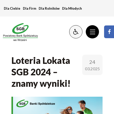
Loteria
Dla Ciebie
Dla Firm
Dla Rolników
Dla Młodych
Lokata
SGB
2024
–
znamy
Loteria Lokata
24
wyniki!
03.2025
SGB 2024 –
znamy wyniki!