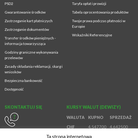
PSD2
Taryfa opłat i prowizji
Gwarantowanie środków
Tabela oprocentowania produktów
Zastrzeganie kart płatniczych
Twoje prawa podczas płatności w
Europie
Zastrzeganie dokumentów
Wskaźniki Referencyjne
Transfer środków pieniężnych -
informacja towarzysząca
Godziny graniczne wykonywania
przelewów
Zasady składania reklamacji, skarg i
wniosków
Bezpieczna bankowość
Dostępność
SKONTAKTUJ SIĘ
KURSY WALUT (DEWIZY)
WALUTA
KUPNO
SPRZEDAŻ
CHF
4,547700
4,642500
614370980
Ta strona internetowa
EUR
4,194500
4,410700