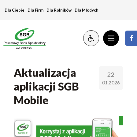
Aktualizacja
Dla Ciebie
Dla Firm
Dla Rolników
Dla Młodych
aplikacji
SGB
Mobile
Aktualizacja
22
01.2026
aplikacji SGB
Mobile