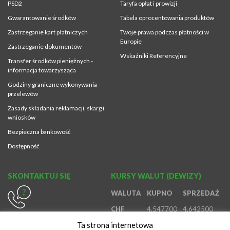
PSD2
Taryfa opłat i prowizji
Gwarantowanie środków
Tabela oprocentowania produktów
Zastrzeganie kart płatniczych
Twoje prawa podczas płatności w
Europie
Zastrzeganie dokumentów
Wskaźniki Referencyjne
Transfer środków pieniężnych -
informacja towarzysząca
Godziny graniczne wykonywania
przelewów
Zasady składania reklamacji, skarg i
wniosków
Bezpieczna bankowość
Dostępność
SKONTAKTUJ SIĘ
KURSY WALUT (DEWIZY)
WALUTA
KUPNO
SPRZEDAŻ
CHF
4,547700
4,642500
614370980
Ta strona internetowa
EUR
4,194500
4,410700