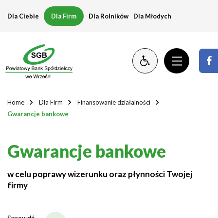
Gwarancje
Dla Ciebie
Dla Firm
Dla Rolników
Dla Młodych
bankowe
Home
Dla Firm
Finansowanie działalności
Gwarancje bankowe
Gwarancje bankowe
w celu poprawy wizerunku oraz płynności Twojej
firmy
Sprawdź