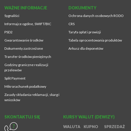
WAŻNE INFORMACJE
DOKUMENTY
Sygnaliści
Ochrona danych osobowych RODO
Informajce ogólne, SWIFT/BIC
CRS
PSD2
Taryfa opłat i prowizji
Gwarantowanie środków
Tabela oprocentowania produktów
Dokumenty zastrzeżone
Arkusz dla deponetów
Transfer środków pieniężnych
Godziny graniczne realizacji
przelewów
Split Payment
Mikrorachunek podatkowy
Zasady składania reklamacji, skarg i
wniosków
SKONTAKTUJ SIĘ
KURSY WALUT (DEWIZY)
WALUTA
KUPNO
SPRZEDAŻ