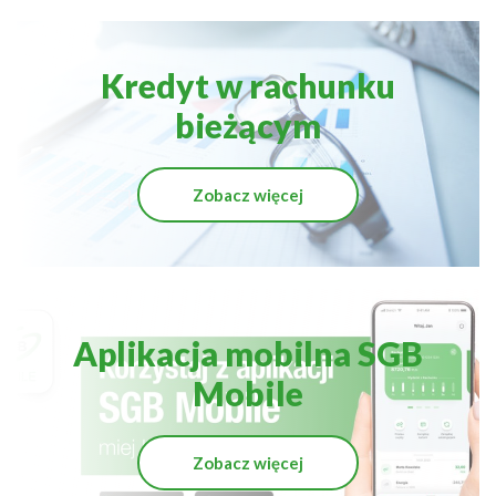
Kredyt w rachunku
bieżącym
Zobacz więcej
Aplikacja mobilna SGB
Mobile
Zobacz więcej