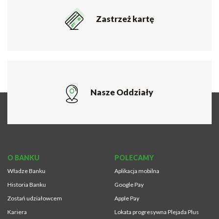
Zastrzeż kartę
Nasze Oddziały
O BANKU
POLECAMY
Władze Banku
Aplikacja mobilna
Historia Banku
Google Pay
Zostań udziałowcem
Apple Pay
Kariera
Lokata progresywna Plejada Plus