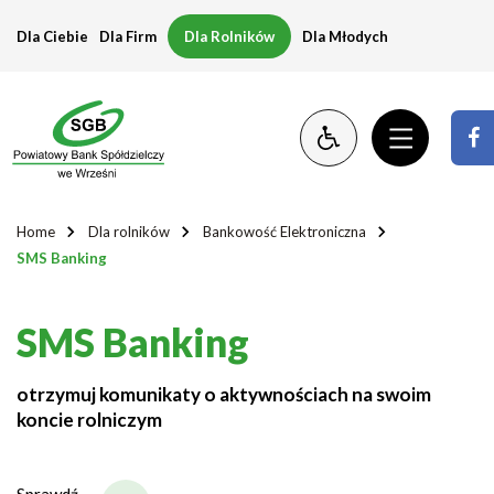
SMS
Dla Ciebie
Dla Firm
Dla Rolników
Dla Młodych
Banking
Home
Dla rolników
Bankowość Elektroniczna
SMS Banking
SMS Banking
otrzymuj komunikaty o aktywnościach na swoim
koncie rolniczym
Sprawdź