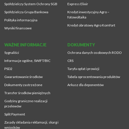
Spółdzielczy System Ochrony SGB
Express Elixir
Spółdzielcza Grupa Bankowa
Kredyt inwestycyjny Agro –
fotowoltaika
Polityka informacyjna
Kredyt obrotowy Agro Komfort
Wyniki finansowe
WAŻNE INFORMACJE
DOKUMENTY
Sygnaliści
Ochrona danych osobowych RODO
Informacje ogólne, SWIFT/BIC
CRS
PSD2
Taryfa opłat i prowizji
Gwarantowanie środków
Tabela oprocentowania produktów
Dokumenty zastrzeżone
Arkusz dla deponentów
Transfer środków pieniężnych
Godziny graniczne realizacji
przelewów
Split Payment
Zasady składania reklamacji, skarg i
wniosków