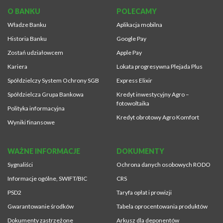
O BANKU
POLECAMY
Władze Banku
Aplikacja mobilna
Historia Banku
Google Pay
Zostań udziałowcem
Apple Pay
Kariera
Lokata progresywna Plejada Plus
Spółdzielczy System Ochrony SGB
Express Elixir
Spółdzielcza Grupa Bankowa
Kredyt inwestycyjny Agro –
fotowoltaika
Polityka informacyjna
Kredyt obrotowy Agro Komfort
Wyniki finansowe
WAŻNE INFORMACJE
DOKUMENTY
Sygnaliści
Ochrona danych osobowych RODO
Informacje ogólne, SWIFT/BIC
CRS
PSD2
Taryfa opłat i prowizji
Gwarantowanie środków
Tabela oprocentowania produktów
Dokumenty zastrzeżone
Arkusz dla deponentów