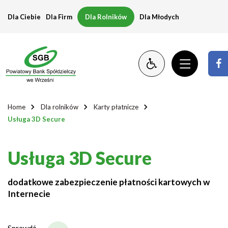
Usługa
Dla Ciebie
Dla Firm
Dla Rolników
Dla Młodych
3D
Secure
Home
Dla rolników
Karty płatnicze
Usługa 3D Secure
Usługa 3D Secure
dodatkowe zabezpieczenie płatności kartowych w
Internecie
Sprawdź