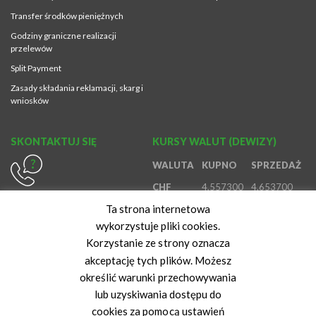
Transfer środków pieniężnych
Godziny graniczne realizacji
przelewów
Split Payment
Zasady składania reklamacji, skarg i
wniosków
SKONTAKTUJ SIĘ
KURSY WALUT (DEWIZY)
WALUTA
KUPNO
SPRZEDAŻ
CHF
4,557300
4,653700
614370980
Ta strona internetowa
EUR
4,186200
4,402500
800888888
wykorzystuje pliki cookies.
GBP
4,892400
5,136000
616472847
Korzystanie ze strony oznacza
USD
3,634600
3,816900
akceptację tych plików. Możesz
określić warunki przechowywania
Kurs z dnia: 05-08-2026 07:03:22
lub uzyskiwania dostępu do
cookies za pomocą ustawień