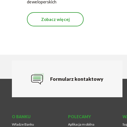
deweloperskich
Zobacz więcej
Formularz kontaktowy
O BANKU
POLECAMY
W
Władze Banku
Aplikacja mobilna
Syg