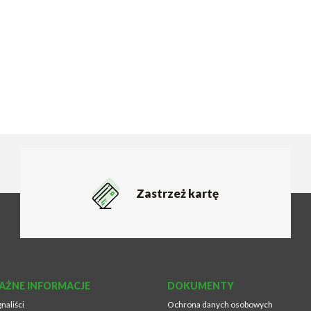
Zastrzeż kartę
AŻNE INFORMACJE
DOKUMENTY
naliści
Ochrona danych osobowych