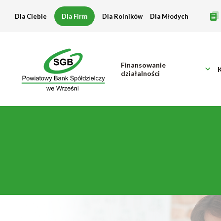
Konta
Dla Ciebie
Dla Firm
Dla Rolników
Dla Młodych
Finansowanie
działalności